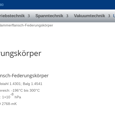
080
riebstechnik
Spanntechnik
Vakuumtechnik
lammerflansch-Federungskörper
rungskörper
nsch-Federungskörper
lstahl 1.4301; Balg 1.4541
reich: -196°C bis 300°C
-8
: 1×10
hPa
O 2768-mK