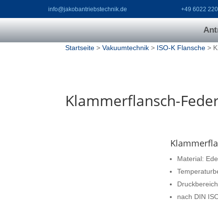
info@jakobantriebstechnik.de
+49 6022 22
Ant
Startseite
>
Vakuumtechnik
>
ISO-K Flansche
> K
Klammerflansch-Fede
Klammerfla
Material: Ede
Temperaturbe
Druckbereich
nach DIN IS