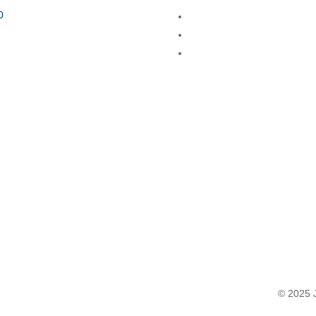
0
© 2025 J