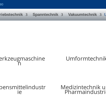
080
riebstechnik
Spanntechnik
Vakuumtechnik
erkzeugmaschine
Umformtechni
n
bensmittelindustr
Medizintechnik 
ie
Pharmaindustri