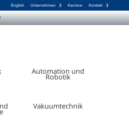
English
Unternehmen
Karriere
Kontakt
k
Automation und
Robotik
und
Vakuumtechnik
e