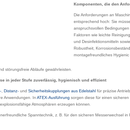
Komponenten, die den Anfo
Die Anforderungen an Maschin
entsprechend hoch: Sie müssen 
anspruchsvollen Bedingungen d
Faktoren wie leichte Reinigun
und Desinfektionsmitteln sow
Robustheit, Korrosionsbeständ
montagefreundliches Hygienic 
nd störungsfreie Abläufe gewährleisten.
 in jeder Stufe zuverlässig, hygienisch und effizient
-
,
Distanz-
und
Sicherheitskupplungen aus Edelstahl
für präzise Antrie
ere Anwendungen. In
ATEX-Ausführung
sorgen diese für einen sicheren 
 explosionsfähige Atmosphären erzeugen können.
enerfreundliche Spanntechnik, z. B. für den sicheren Messerwechsel in