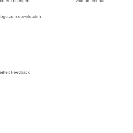
nchen-Lösungen
Vakuumtechnik
loge zum downloaden
reiheit Feedback