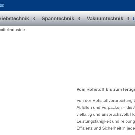
080
riebstechnik
Spanntechnik
Vakuumtechnik
ttelindustrie
Vom Rohstoff bis zum fertig
Von der Rohstoffverarbeitung 
Abfüllen und Verpacken – die A
vielfältig und anspruchsvoll. 
Leistungsfähigkeit und reibung
Effizienz und Sicherheit in jed