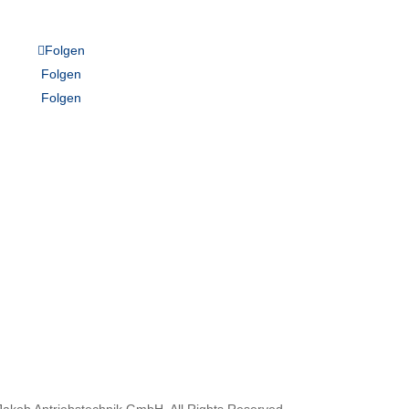
Folgen
Folgen
Folgen
akob Antriebstechnik GmbH. All Rights Reserved.